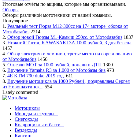
Итоговые отчёты по акциям, которые мы организовывали.
Обзоры
Обзоры различной мототехники от нашей команды.
Популярное
1.
Реальный тест Гюрза М12-300сс на 174 моторе+сборка от
Мотобазабиз
2214
2.
Обзор новой Гюрзы М1-Камыш 250сс. от Мотобазабиз
1837
3.
Нижний Тагил, KAWASAKI ЗА 1000 рублей, 3 дня без сна
1457
4.
Обзор электрички чемпион, третье место на соревнованиях
от Мотобазыбиз
1456
5.
Отвезли МОТ за 1000 рублей, попали в ДТП
1300
6.
Вручение Yamaha R3 за 1.000 от Мотобазы биз
973
7.
4Е KTM 790 duke 2019 год.
611
8.
Вручение мотоцикла за 1000 Рублей , поздравляем Сергея
из Новошахтинск...
554
Lately commented
Мотоциклы
Мопеды и скутеры...
Снегоходы
Квадроциклы и багги...
Вездеходы
Кaртинг