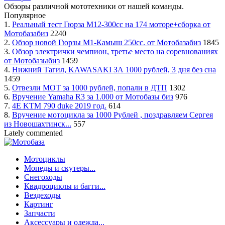
Обзоры различной мототехники от нашей команды.
Популярное
1.
Реальный тест Гюрза М12-300сс на 174 моторе+сборка от
Мотобазабиз
2240
2.
Обзор новой Гюрзы М1-Камыш 250сс. от Мотобазабиз
1845
3.
Обзор электрички чемпион, третье место на соревнованиях
от Мотобазыбиз
1459
4.
Нижний Тагил, KAWASAKI ЗА 1000 рублей, 3 дня без сна
1459
5.
Отвезли МОТ за 1000 рублей, попали в ДТП
1302
6.
Вручение Yamaha R3 за 1.000 от Мотобазы биз
976
7.
4Е KTM 790 duke 2019 год.
614
8.
Вручение мотоцикла за 1000 Рублей , поздравляем Сергея
из Новошахтинск...
557
Lately commented
Мотоциклы
Мопеды и скутеры...
Снегоходы
Квадроциклы и багги...
Вездеходы
Кaртинг
Запчасти
Аксессуары и одежда...