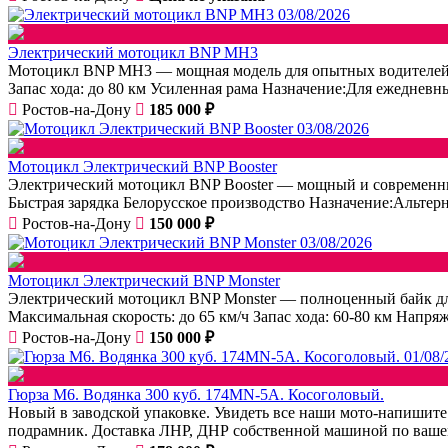
03/08/2026
Электрический мотоцикл BNP MH3
Мотоцикл BNP MH3 — мощная модель для опытных водителей, 
Запас хода: до 80 км Усиленная рама Назначение:Для ежеднев
Ростов-на-Дону
185 000 ₽
03/08/2026
Мотоцикл Электрический BNP Booster
Электрический мотоцикл BNP Booster — мощный и современный
Быстрая зарядка Белорусское производство Назначение:Альтер
Ростов-на-Дону
150 000 ₽
03/08/2026
Мотоцикл Электрический BNP Monster
Электрический мотоцикл BNP Monster — полноценный байк для
Максимальная скорость: до 65 км/ч Запас хода: 60-80 км Напря
Ростов-на-Дону
150 000 ₽
01/08/
Гюрза М6. Водянка 300 куб. 174MN-5A. Косоголовый.
Новый в заводской упаковке. Увидеть все наши мото-напишит
подрамник. Доставка ЛНР, ДНР собственной машиной по вашему 