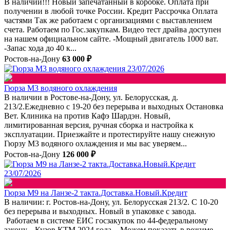
В наличии!!! Новый запечатанный в коробке. Оплата при
получении в любой точке России. Кредит Рассрочка Оплата
частями Так же работаем с организациями с выставлением
счета. Работаем по Гос.закупкам. Видео тест драйва доступен
на нашем официальном сайте. -Мощный двигатель 1000 ват.
-Запас хода до 40 к...
Ростов-на-Дону
63 000 ₽
23/07/2026
Гюрза М3 водяного охлаждения
В наличии в Ростове-на-Дону, ул. Белорусская, д.
213/2.Ежедневно с 19-20 без перерыва и выходных Остановка
Вет. Клиника на против Кафэ Шардэн. Новый,
лимитированная версия, ручная сборка и настройка к
эксплуатации. Приезжайте и протестируйте нашу снежную
Гюрзу М3 водяного охлаждения и мы вас уверяем...
Ростов-на-Дону
126 000 ₽
23/07/2026
Гюрза М9 на Ланзе-2 такта.Доставка.Новый.Кредит
В наличии: г. Ростов-на-Дону, ул. Белорусская 213/2. С 10-20
без перерыва и выходных. Новый в упаковке с завода.
Работаем в системе ЕИС госзакупок по 44-федеральному
закону. -Кузов КТМ 2024 года. -Можем показать в режиме