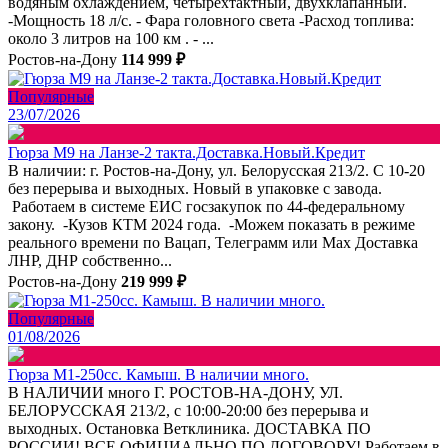
водяным охлаждением, четырехтактный, двухклапанный.
-Мощность 18 л/с. - Фара головного света -Расход топлива:
около 3 литров на 100 км . - ...
Ростов-на-Дону
114 999 ₽
Популярные
23/07/2026
Гюрза М9 на Ланзе-2 такта.Доставка.Новый.Кредит
В наличии: г. Ростов-на-Дону, ул. Белорусская 213/2. С 10-20
без перерыва и выходных. Новый в упаковке с завода.
Работаем в системе ЕИС госзакупок по 44-федеральному
закону. -Кузов КТМ 2024 года. -Можем показать в режиме
реального времени по Вацап, Телеграмм или Max Доставка
ЛНР, ДНР собственно...
Ростов-на-Дону
219 999 ₽
Популярные
01/08/2026
Гюрза М1-250сс. Камыш. В наличии много.
В НАЛИЧИИ много Г. РОСТОВ-НА-ДОНУ, УЛ.
БЕЛОРУССКАЯ 213/2, с 10:00-20:00 без перерыва и
выходных. Остановка Ветклиника. ДОСТАВКА ПО
РОССИИ! ВСЕ ОФИЦИАЛЬНО ПО ДОГОВОРУ! Работаем в