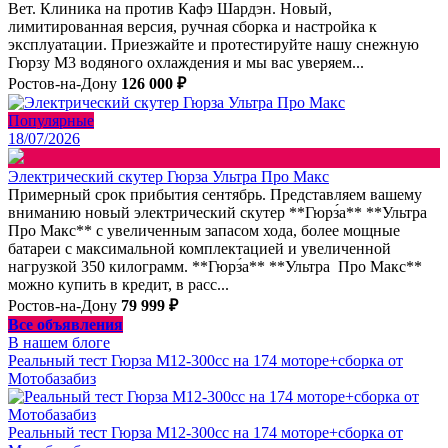
Вет. Клиника на против Кафэ Шардэн. Новый,
лимитированная версия, ручная сборка и настройка к
эксплуатации. Приезжайте и протестируйте нашу снежную
Гюрзу М3 водяного охлаждения и мы вас уверяем...
Ростов-на-Дону
126 000 ₽
Популярные
18/07/2026
Электрический скутер Гюрза Ультра Про Макс
Примерный срок прибытия сентябрь. Представляем вашему
вниманию новый электрический скутер **Гюрз́а** **Ультра
Про Макс** с увеличенным запасом хода, более мощные
батареи с максимальной комплектацией и увеличенной
нагрузкой 350 килограмм. **Гюрз́а** **Ультра Про Макс**
можно купить в кредит, в расс...
Ростов-на-Дону
79 999 ₽
Все объявления
В нашем блоге
Реальный тест Гюрза М12-300сс на 174 моторе+сборка от
Мотобазабиз
Реальный тест Гюрза М12-300сс на 174 моторе+сборка от