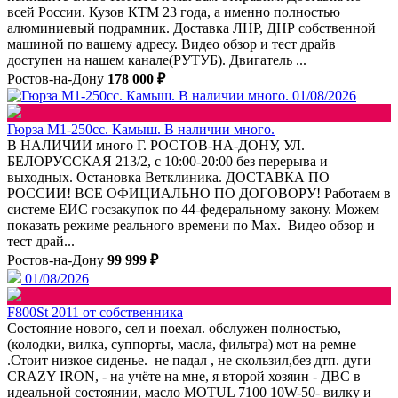
всей России. Кузов КТМ 23 года, а именно полностью
алюминиевый подрамник. Доставка ЛНР, ДНР собственной
машиной по вашему адресу. Видео обзор и тест драйв
доступен на нашем канале(РУТУБ). Двигатель ...
Ростов-на-Дону
178 000 ₽
01/08/2026
Гюрза М1-250сс. Камыш. В наличии много.
В НАЛИЧИИ много Г. РОСТОВ-НА-ДОНУ, УЛ.
БЕЛОРУССКАЯ 213/2, с 10:00-20:00 без перерыва и
выходных. Остановка Ветклиника. ДОСТАВКА ПО
РОССИИ! ВСЕ ОФИЦИАЛЬНО ПО ДОГОВОРУ! Работаем в
системе ЕИС госзакупок по 44-федеральному закону. Можем
показать режиме реального времени по Max. Видео обзор и
тест драй...
Ростов-на-Дону
99 999 ₽
01/08/2026
F800St 2011 от собственника
Состояние нового, сел и поехал. обслужен полностью,
(колодки, вилка, суппорты, масла, фильтра) мот на ремне
.Стоит низкое сиденье. не падал , не скользил,без дтп. дуги
CRAZY IRON, - на учёте на мне, я второй хозяин - ДВС в
идeальной coстoянии, мacлo МОТUL 7100 10W-50- вилку и